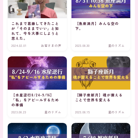
これまで葛藤してきたこと
【魚座満月】みんな空の
が「そのままでいい」と知
下。
れて、今を大事にしようと
思えた。
2024.02.01
お客さまの声
2023.08.30
星のリズム
【水星逆行8/24-9/16】
【獅子座新月】魂が震える
「私」をアピールするため
ことで世界を変える
の準備
2023.08.23
星のリズム
2023.08.15
星のリズム