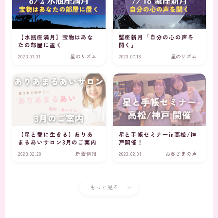
【水瓶座満月】宝物はあな
蟹座新月「自分の心の声を
たの部屋に置く
聞く」
2023.07.31
星のリズム
2023.07.18
星のリズム
【星と愛に生きる】ありあ
星と手帳セミナーin高松/神
まるあいサロン3月のご案内
戸開催！
2023.02.28
新着情報
2023.02.01
お客さまの声
もっと見る