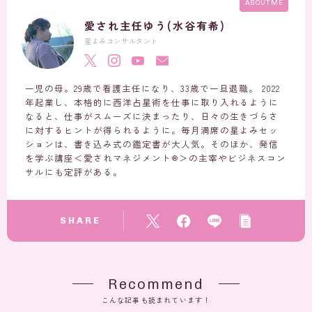
ABOUT ME
愛され主任ゆう(水谷有希)
星よみコンサルタント
一児の母。29歳で看護主任になり、33歳で一旦退職。 2022
年起業し、本格的に西洋占星術を仕事に取り入れるように
なると、仕事がスムーズに決まったり、日々の生きづらさ
に対するヒントが得られるように。毎月満席の星よみセッ
ションは、書き込み式の鑑定書が大人気。そのほか、発信
を学ぶ講座＜愛されマネジメント®︎＞の主宰やビジネスコン
サルにも定評がある。
SHARE
Recommend
こんな記事も読まれています！